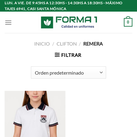
Saltar
LUN. A VIE. DE 9:45HS A 12:30HS - 14:30HS A 18:30HS - MÁXIMO
TAJES 6941, CASI SANTA MÓNICA
al
contenido
0
INICIO
/
CLIFTON
/
REMERA
FILTRAR