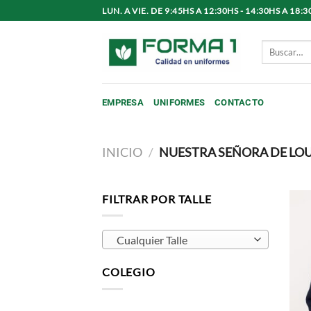
Saltar
LUN. A VIE. DE 9:45HS A 12:30HS - 14:30HS A 1
al
contenido
Buscar
por:
EMPRESA
UNIFORMES
CONTACTO
INICIO
/
NUESTRA SEÑORA DE LO
FILTRAR POR TALLE
Cualquier Talle
COLEGIO