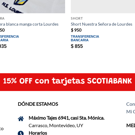
RA
SHORT
ra blanca manga corta Lourdes
Short Nuestra Señora de Lourdes
50
$
950
SFERENCIA
TRANSFERENCIA
ARIA
BANCARIA
035
$
855
15% OFF con tarjetas SCOTIABANK
DÓNDE ESTAMOS
Con
Mi 
Máximo Tajes 6941, casi Sta. Mónica.
Carrasco, Montevideo, UY
MED
to
Horarios