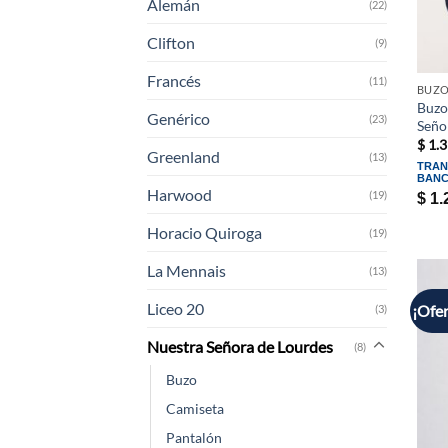
Alemán
(22)
Clifton
(9)
Francés
(11)
BUZ
Buzo
Genérico
(23)
Seño
$
1.3
Greenland
(13)
TRAN
BANC
Harwood
(19)
$
1.
Horacio Quiroga
(19)
La Mennais
(13)
Liceo 20
¡Ofer
(3)
Nuestra Señora de Lourdes
(8)
Buzo
Camiseta
Pantalón