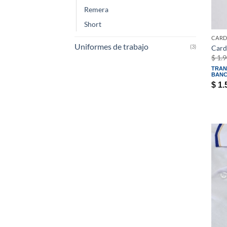
Remera
Short
CARD
Uniformes de trabajo
(3)
Card
$
1.9
TRAN
BANC
$
1.