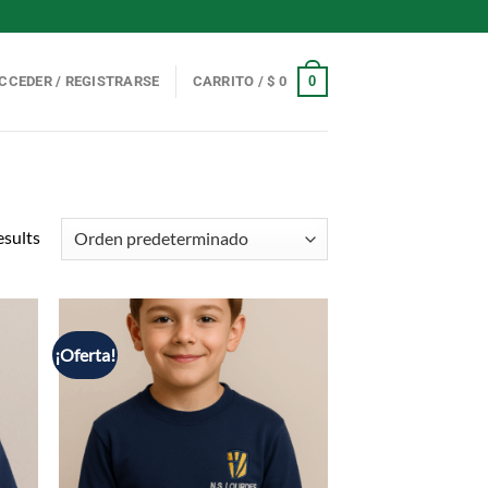
0
CCEDER / REGISTRARSE
CARRITO /
$
0
esults
¡Oferta!