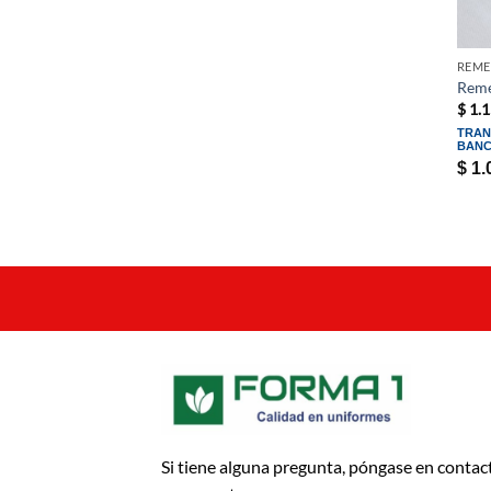
REME
Reme
$
1.1
TRAN
BANC
$
1.
Si tiene alguna pregunta, póngase en contac