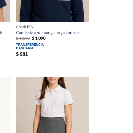
CAMISETA
a
Camiseta azul manga larga Lourdes
El
El
$
1.190
$
1.090
precio
precio
TRANSFERENCIA
original
actual
BANCARIA
era:
es:
$
981
$ 1.190.
$ 1.090.