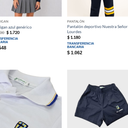
IGAN
PANTALÓN
Pantalón deportivo Nuestra Señor
igan azul genérico
Lourdes
El
El
00
$
1.720
precio
precio
$
1.180
SFERENCIA
original
actual
ARIA
TRANSFERENCIA
era:
es:
BANCARIA
548
$ 1.900.
$ 1.720.
$
1.062