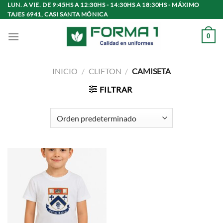
Saltar
LUN. A VIE. DE 9:45HS A 12:30HS - 14:30HS A 18:30HS - MÁXIMO
TAJES 6941, CASI SANTA MÓNICA
al
contenido
0
INICIO
/
CLIFTON
/
CAMISETA
FILTRAR