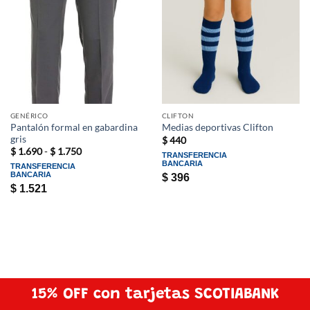
GENÉRICO
CLIFTON
Pantalón formal en gabardina
Medias deportivas Clifton
gris
$
440
Rango
$
1.690
-
$
1.750
TRANSFERENCIA
de
BANCARIA
TRANSFERENCIA
precios:
BANCARIA
$
396
desde
$ 1.690
$
1.521
hasta
$ 1.750
15% OFF con tarjetas SCOTIABANK