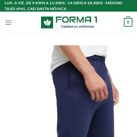
Saltar
LUN. A VIE. DE 9:45HS A 12:30HS - 14:30HS A 18:30HS - MÁXIMO
TAJES 6941, CASI SANTA MÓNICA
al
contenido
0