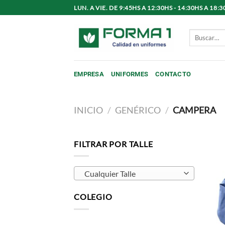
Saltar
LUN. A VIE. DE 9:45HS A 12:30HS - 14:30HS A 1
al
contenido
Buscar
por:
EMPRESA
UNIFORMES
CONTACTO
INICIO
/
GENÉRICO
/
CAMPERA
FILTRAR POR TALLE
Cualquier Talle
COLEGIO