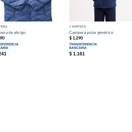
PERA
CAMPERA
era de abrigo
Campera polar genérico
90
$
1.290
SFERENCIA
TRANSFERENCIA
ARIA
BANCARIA
241
$
1.161