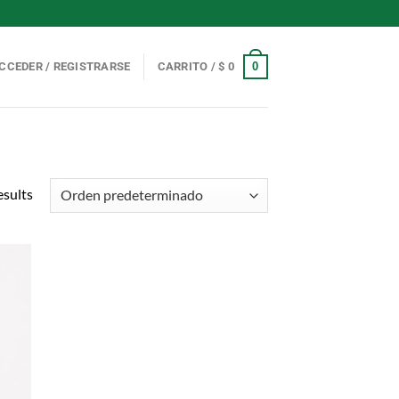
0
CCEDER / REGISTRARSE
CARRITO /
$
0
esults