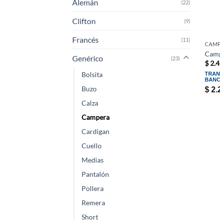
Alemán
(22)
Clifton
(9)
Francés
(11)
CAM
Camp
Genérico
(23)
$
2.4
Bolsita
TRAN
BANC
Buzo
$
2.
Calza
Campera
Cardigan
Cuello
Medias
Pantalón
Pollera
Remera
Short