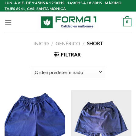
Saltar
LUN. A VIE. DE 9:45HS A 12:30HS - 14:30HS A 18:30HS - MÁXIMO
TAJES 6941, CASI SANTA MÓNICA
al
contenido
0
INICIO
/
GENÉRICO
/
SHORT
FILTRAR