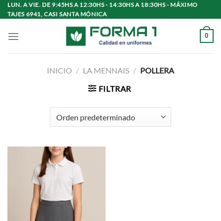
Saltar
LUN. A VIE. DE 9:45HS A 12:30HS - 14:30HS A 18:30HS - MÁXIMO
TAJES 6941, CASI SANTA MÓNICA
al
contenido
0
INICIO
/
LA MENNAIS
/
POLLERA
FILTRAR