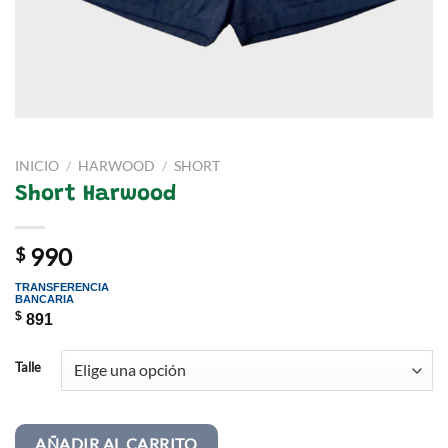
INICIO
/
HARWOOD
/
SHORT
Short Harwood
990
$
TRANSFERENCIA
BANCARIA
$
891
Talle
AÑADIR AL CARRITO