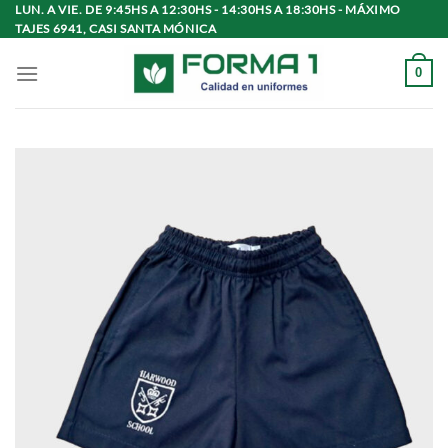
Saltar
LUN. A VIE. DE 9:45HS A 12:30HS - 14:30HS A 18:30HS - MÁXIMO
TAJES 6941, CASI SANTA MÓNICA
al
contenido
0