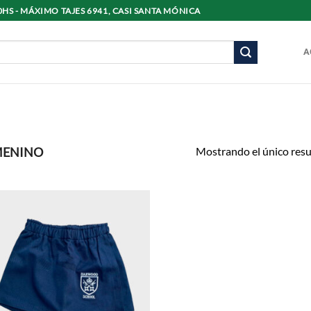
8:30HS - MÁXIMO TAJES 6941, CASI SANTA MÓNICA
A
Mostrando el único res
MENINO