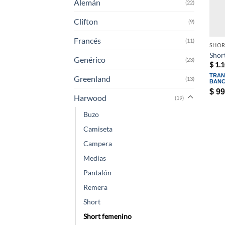
Alemán
(22)
Clifton
(9)
Francés
(11)
SHOR
Shor
Genérico
(23)
$
1.1
TRAN
Greenland
(13)
BANC
$
99
Harwood
(19)
Buzo
Camiseta
Campera
Medias
Pantalón
Remera
Short
Short femenino