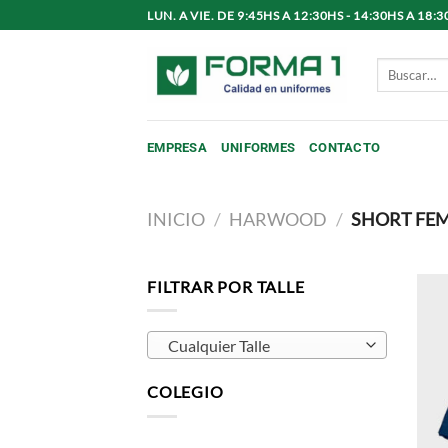
Saltar
LUN. A VIE. DE 9:45HS A 12:30HS - 14:30HS A 1
al
contenido
Buscar
por:
EMPRESA
UNIFORMES
CONTACTO
INICIO
/
HARWOOD
/
SHORT FE
FILTRAR POR TALLE
Cualquier Talle
COLEGIO