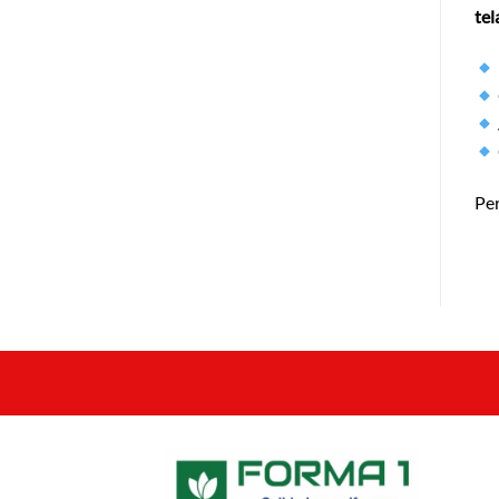
tel
Per