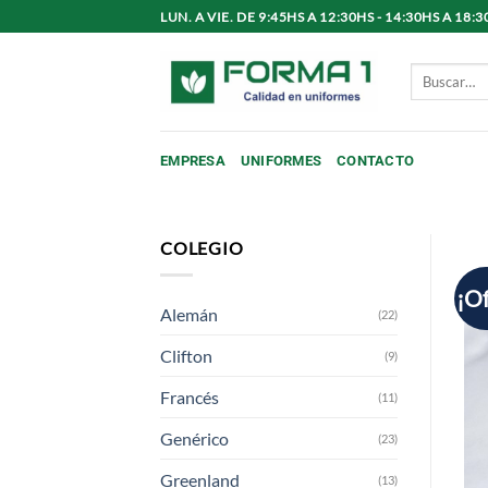
Saltar
LUN. A VIE. DE 9:45HS A 12:30HS - 14:30HS A 1
al
contenido
Buscar
por:
EMPRESA
UNIFORMES
CONTACTO
COLEGIO
¡Of
Alemán
(22)
Clifton
(9)
Francés
(11)
Genérico
(23)
Greenland
(13)