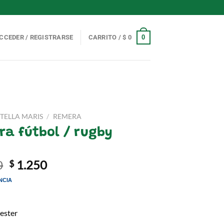
0
CCEDER / REGISTRARSE
CARRITO /
$
0
STELLA MARIS
/
REMERA
ra fútbol / rugby
El
El
0
1.250
$
precio
precio
NCIA
original
actual
era:
es:
$ 1.490.
$ 1.250.
ester