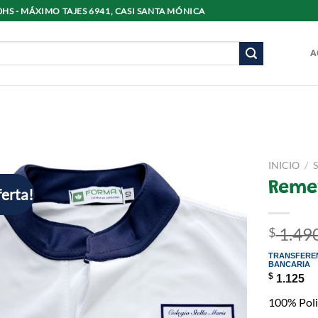
8:30HS - MÁXIMO TAJES 6941, CASI SANTA MÓNICA
A
INICIO
/
Reme
erta!
1.49
$
TRANSFERE
BANCARIA
$
1.125
100% Poli