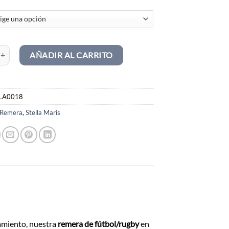
bol / rugby cantidad
AÑADIR AL CARRITO
LA0018
Remera
,
Stella Maris
amiento, nuestra
remera de fútbol/rugby
en