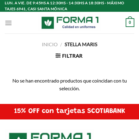
Saltar
LUN. A VIE. DE 9:45HS A 12:30HS - 14:30HS A 18:30HS - MÁXIMO
TAJES 6941, CASI SANTA MÓNICA
al
contenido
0
INICIO
/
STELLA MARIS
FILTRAR
No se han encontrado productos que coincidan con tu
selección.
15% OFF con tarjetas SCOTIABANK