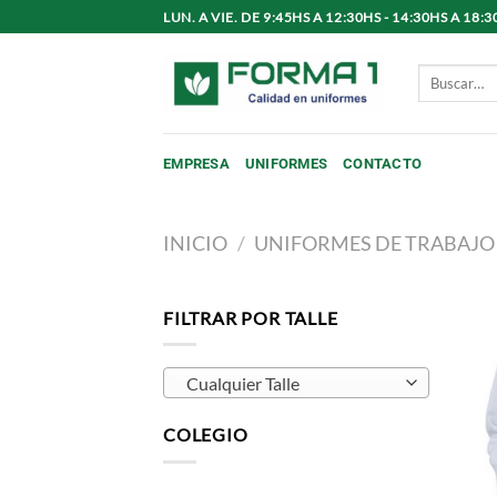
Saltar
LUN. A VIE. DE 9:45HS A 12:30HS - 14:30HS A 1
al
contenido
Buscar
por:
EMPRESA
UNIFORMES
CONTACTO
INICIO
/
UNIFORMES DE TRABAJO
FILTRAR POR TALLE
Cualquier Talle
COLEGIO