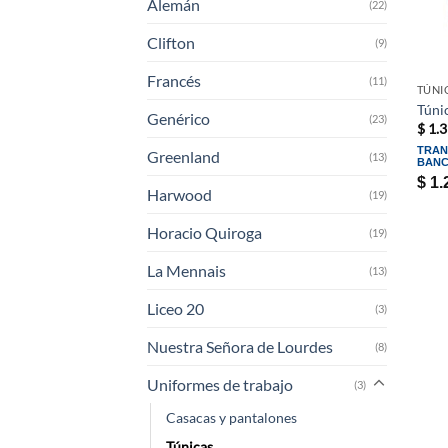
Alemán
(22)
Clifton
(9)
Francés
(11)
TÚNI
Túni
Genérico
(23)
$
1.3
TRAN
Greenland
(13)
BANC
$
1.
Harwood
(19)
Horacio Quiroga
(19)
La Mennais
(13)
Liceo 20
(3)
Nuestra Señora de Lourdes
(8)
Uniformes de trabajo
(3)
Casacas y pantalones
Túnicas