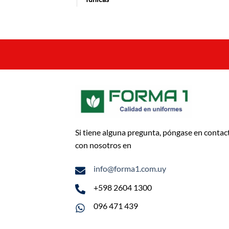
Si tiene alguna pregunta, póngase en contac
con nosotros en
info@forma1.com.uy
+598 2604 1300
096 471 439