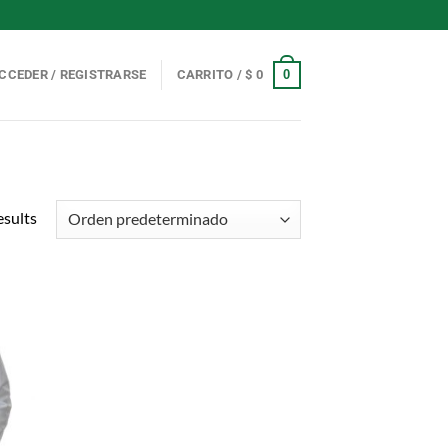
0
CCEDER / REGISTRARSE
CARRITO /
$
0
esults