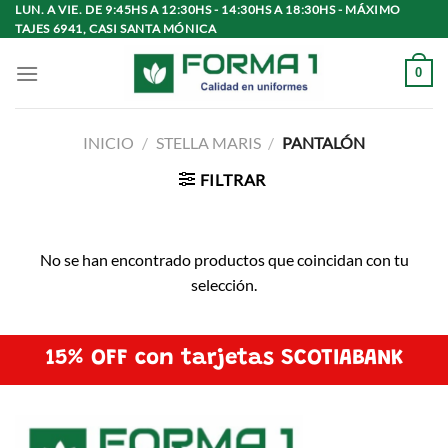
Saltar
LUN. A VIE. DE 9:45HS A 12:30HS - 14:30HS A 18:30HS - MÁXIMO
TAJES 6941, CASI SANTA MÓNICA
al
contenido
0
INICIO
/
STELLA MARIS
/
PANTALÓN
FILTRAR
No se han encontrado productos que coincidan con tu
selección.
15% OFF con tarjetas SCOTIABANK