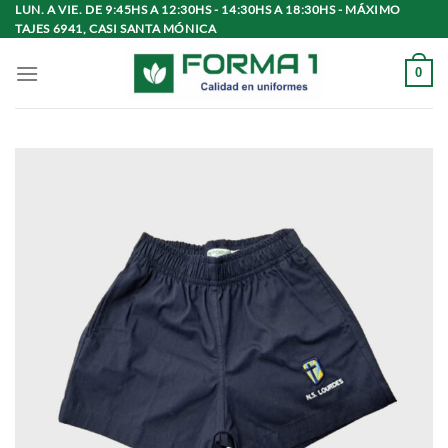
Saltar
LUN. A VIE. DE 9:45HS A 12:30HS - 14:30HS A 18:30HS - MÁXIMO
TAJES 6941, CASI SANTA MÓNICA
al
contenido
0