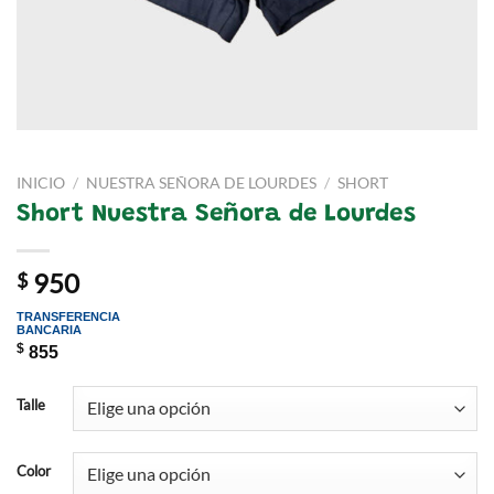
INICIO
/
NUESTRA SEÑORA DE LOURDES
/
SHORT
Short Nuestra Señora de Lourdes
950
$
TRANSFERENCIA
BANCARIA
$
855
Talle
Color