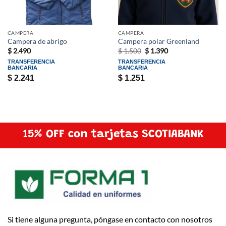
CAMPERA
CAMPERA
Campera de abrigo
Campera polar Greenland
El
El
$
2.490
$
1.500
$
1.390
precio
precio
TRANSFERENCIA
TRANSFERENCIA
original
actual
BANCARIA
BANCARIA
era:
es:
$ 1.500.
$ 1.390.
$
2.241
$
1.251
15% OFF con tarjetas SCOTIABANK
Si tiene alguna pregunta, póngase en contacto con nosotros