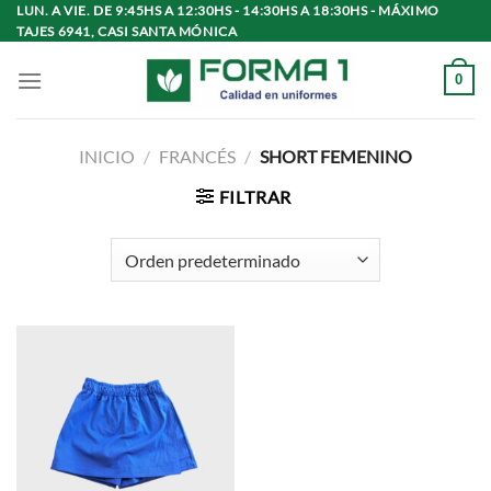
Saltar
LUN. A VIE. DE 9:45HS A 12:30HS - 14:30HS A 18:30HS - MÁXIMO
TAJES 6941, CASI SANTA MÓNICA
al
contenido
0
INICIO
/
FRANCÉS
/
SHORT FEMENINO
FILTRAR