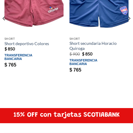
SHORT
SHORT
Short secundaria Horacio
Short deportivo Colores
Quiroga
$
850
El
El
$
900
$
850
TRANSFERENCIA
precio
precio
BANCARIA
TRANSFERENCIA
original
actual
BANCARIA
$
765
era:
es:
$ 900.
$ 850.
$
765
15% OFF con tarjetas SCOTIABANK