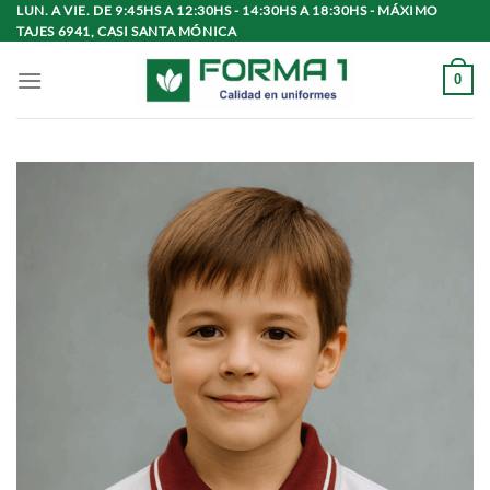
Saltar
LUN. A VIE. DE 9:45HS A 12:30HS - 14:30HS A 18:30HS - MÁXIMO
TAJES 6941, CASI SANTA MÓNICA
al
contenido
0